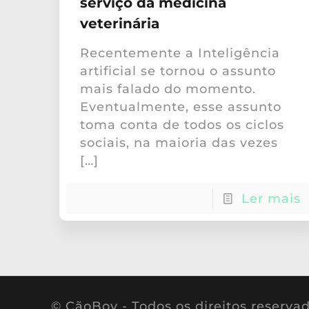
serviço da medicina
veterinária
Recentemente a Inteligência
artificial se tornou o assunto
mais falado do momento.
Eventualmente, esse assunto
toma conta de todos os ciclos
sociais, na maioria das vezes
[…]
Ler mais
© CãoBoy - Todos os direitos reserva