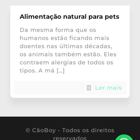
Alimentação natural para pets
Da mesma forma que os
humanos estão ficando mais
doentes nas últimas décadas,
os animais também estão. Eles
contraem alergias de todos os
tipos. A má
[…]
Ler mais
© CãoBoy - Todos os direitos
reservados