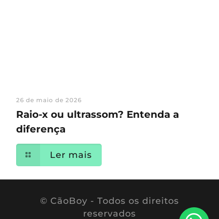
26 de maio de 2026
Raio-x ou ultrassom? Entenda a
diferença
Ler mais
© CãoBoy - Todos os direitos
reservados